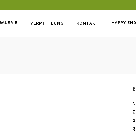
GALERIE
HAPPY EN
VERMITTLUNG
KONTAKT
E
N
G
G
R