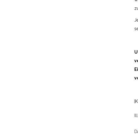
z
J
se
U
v
E
v
[
Il
D