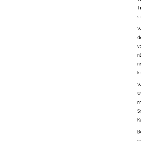
T
s
W
d
v
n
n
k
W
w
m
S
K
B
w