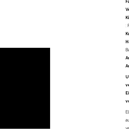
F
V
K
:
K
H
B
A
A
U
v
E
v
E
a
v