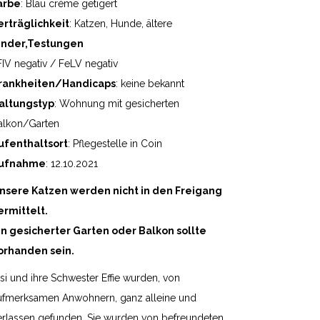
arbe
: Blau crème getigert
erträglichkeit
: Katzen, Hunde, ältere
inder,Testungen
 FIV negativ / FeLV negativ
rankheiten/Handicaps
: keine bekannt
altungstyp
: Wohnung mit gesicherten
alkon/Garten
ufenthaltsort
: Pflegestelle in Coin
ufnahme
: 12.10.2021
nsere Katzen werden nicht in den Freigang
ermittelt.
in gesicherter Garten oder Balkon sollte
orhanden sein.
lsi und ihre Schwester Effie wurden, von
ufmerksamen Anwohnern, ganz alleine und
erlassen gefunden. Sie wurden von befreundeten