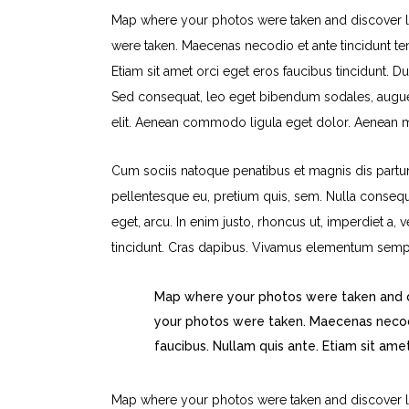
Map where your photos were taken and discover l
were taken. Maecenas necodio et ante tincidunt tem
Etiam sit amet orci eget eros faucibus tincidunt. Du
Sed consequat, leo eget bibendum sodales, augue 
elit. Aenean commodo ligula eget dolor. Aenean 
Cum sociis natoque penatibus et magnis dis parturi
pellentesque eu, pretium quis, sem. Nulla consequa
eget, arcu. In enim justo, rhoncus ut, imperdiet a, 
tincidunt. Cras dapibus. Vivamus elementum sempe
Map where your photos were taken and d
your photos were taken. Maecenas necodi
faucibus. Nullam quis ante. Etiam sit ame
Map where your photos were taken and discover l