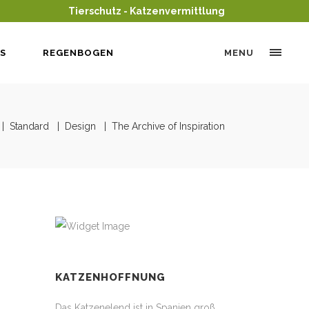
Tierschutz - Katzenvermittlung
S
REGENBOGEN
MENU
|
Standard
|
Design
|
The Archive of Inspiration
KATZENHOFFNUNG
Das Katzenelend ist in Spanien groß,