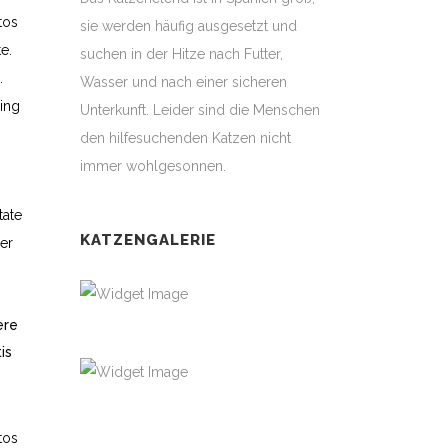
tos
sie werden häufig ausgesetzt und
e.
suchen in der Hitze nach Futter,
.
Wasser und nach einer sicheren
ing
Unterkunft. Leider sind die Menschen
den hilfesuchenden Katzen nicht
immer wohlgesonnen.
tate
KATZENGALERIE
ger
ere
is
tos