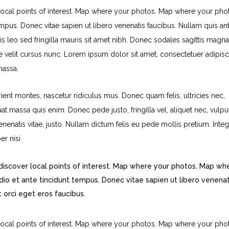
ocal points of interest. Map where your photos. Map where your pho
pus. Donec vitae sapien ut libero venenatis faucibus. Nullam quis ant
is leo sed fringilla mauris sit amet nibh. Donec sodales sagittis magna
velit cursus nunc. Lorem ipsum dolor sit amet, consectetuer adipisc
massa.
ent montes, nascetur ridiculus mus. Donec quam felis, ultricies nec,
t massa quis enim. Donec pede justo, fringilla vel, aliquet nec, vulpu
venenatis vitae, justo. Nullam dictum felis eu pede mollis pretium. Inte
r nisi.
iscover local points of interest. Map where your photos. Map wh
o et ante tincidunt tempus. Donec vitae sapien ut libero venenat
t orci eget eros faucibus.
ocal points of interest. Map where your photos. Map where your pho