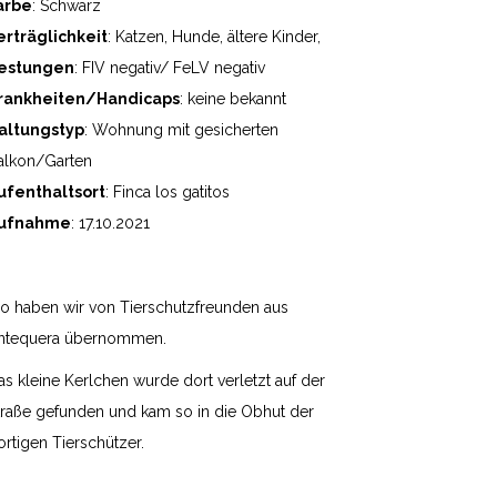
arbe
: Schwarz
erträglichkeit
: Katzen, Hunde, ältere Kinder,
estungen
: FIV negativ/ FeLV negativ
rankheiten/Handicaps
: keine bekannt
altungstyp
: Wohnung mit gesicherten
alkon/Garten
ufenthaltsort
: Finca los gatitos
ufnahme
: 17.10.2021
io haben wir von Tierschutzfreunden aus
ntequera übernommen.
as kleine Kerlchen wurde dort verletzt auf der
traße gefunden und kam so in die Obhut der
ortigen Tierschützer.