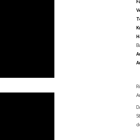
F
V
T
K
H
B
A
A
R
A
D
S
d