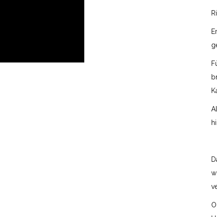
R
E
g
F
b
K
A
h
D
w
ve
O